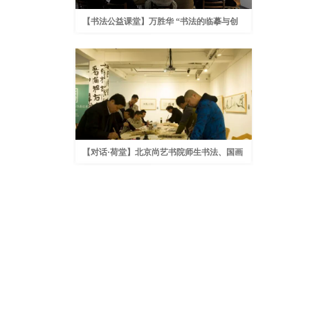
【书法公益课堂】万胜华 “书法的临摹与创
作——略谈审美的切入与应用” 在荷堂艺术
馆开讲
【对话·荷堂】北京尚艺书院师生书法、国画
讲座在荷堂艺术馆开讲