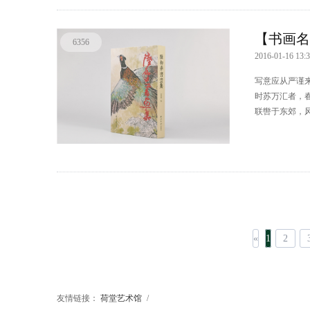
【书画名
6356
2016-01-16 13:3
写意应从严谨
时苏万汇者，
联辔于东郊，风
«
1
2
友情链接：
荷堂艺术馆
/