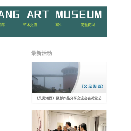
画廊
艺术交流
写生
荷堂商城
最新活动
《又见湘西》摄影作品分享交流会在荷堂艺
术馆举办