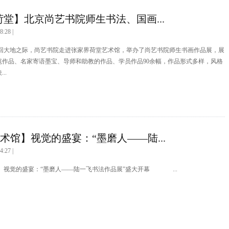
荷堂】北京尚艺书院师生书法、国画...
8:28 |
春回大地之际，尚艺书院走进张家界荷堂艺术馆，举办了尚艺书院师生书画作品展，展
范作品、名家寄语墨宝、导师和助教的作品、学员作品90余幅，作品形式多样，风格
..
术馆】视觉的盛宴：“墨磨人——陆...
4:27 |
】视觉的盛宴：“墨磨人——陆一飞书法作品展”盛大开幕 ...