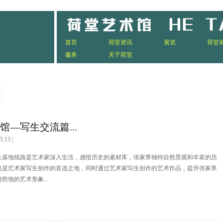
首页
荷堂资讯
展览
荷堂
服务
关于荷堂
馆—写生交流篇...
5:13 |
生基地线路是艺术家深入生活，感悟历史的素材库，张家界独特自然景观和丰富的历
也是艺术家写生创作的首选之地，同时通过艺术家写生创作的艺术作品，提升张家界
胜地的艺术形象...