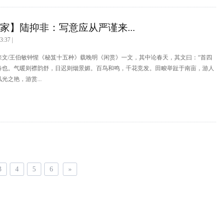
家】陆抑非：写意应从严谨来...
3:37 |
来文/王伯敏钟惺《秘笈十五种》载晚明《闲赏》一文，其中论春天，其文曰：“首四
春也。气暖则襟韵舒，日迟则烟景媚。百鸟和鸣，千花竞发。田畯举趾于南亩，游人
光之艳，游赏...
3
4
5
6
»