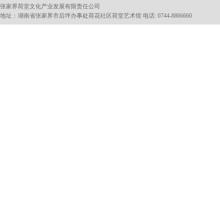
张家界荷堂文化产业发展有限责任公司
地址：湖南省张家界市后坪办事处荷花社区荷堂艺术馆 电话: 0744-8866660