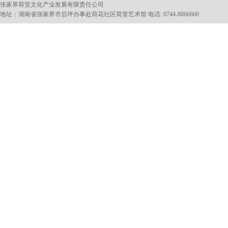
张家界荷堂文化产业发展有限责任公司
地址：湖南省张家界市后坪办事处荷花社区荷堂艺术馆 电话: 0744-8866660