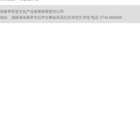
张家界荷堂文化产业发展有限责任公司
地址：湖南省张家界市后坪办事处荷花社区荷堂艺术馆 电话: 0744-8866660