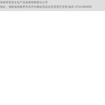
张家界荷堂文化产业发展有限责任公司
地址：湖南省张家界市后坪办事处荷花社区荷堂艺术馆 电话: 0744-8866660