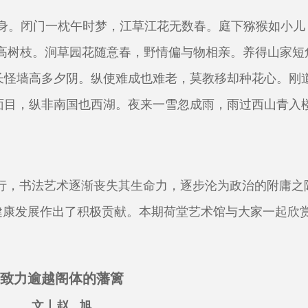
身。闭门一枕午时梦，江草江花无数春。庭下猕猴如小儿
间高树枝。涧草园花随意春，野情偏与物相亲。养得山家短
长怪墙高多夕阴。纵使难成也难老，莫教移却种花心。刚
面目，纵非南国也西湖。夜来一雪忽成雨，雨过西山青入
盛行，书法艺术逐渐丧失其生命力，逐步沦为政治的附庸之
健康发展作出了积极贡献。本期荷堂艺术馆与大家一起欣
致力逾越阁体的藩篱
文丨赵 旭