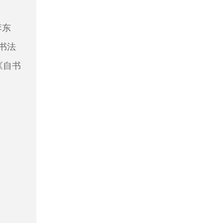
李东
书法
《自书