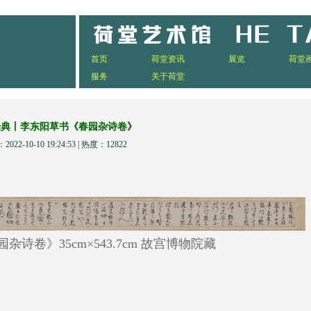
首页
荷堂资讯
展览
荷堂
服务
关于荷堂
经典丨李东阳草书《春园杂诗卷》
022-10-10 19:24:53 | 热度：12822
诗卷》35cm×543.7cm 故宫博物院藏