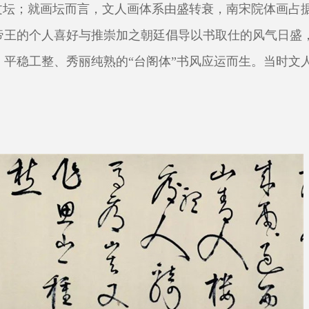
文坛；就画坛而言，文人画体系由盛转衰，南宋院体画占
帝王的个人喜好与推崇加之朝廷倡导以书取仕的风气日盛
平稳工整、秀丽纯熟的“台阁体”书风应运而生。当时文