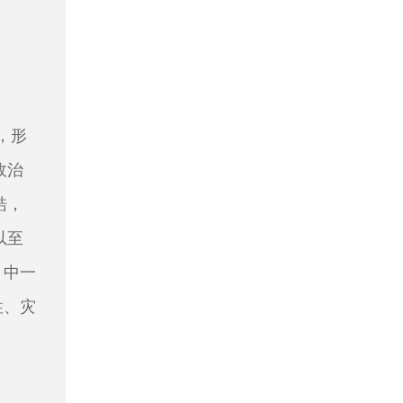
，形
政治
梏，
以至
》中一
性、灾