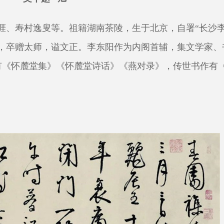
号西涯、寿村逸叟等。祖籍湖南茶陵，生于北京，自署“长沙
0年，卒赠太师，谥文正。李东阳作为内阁首辅，集文学家、
有《怀麓堂集》《怀麓堂诗话》《燕对录》，传世书作有