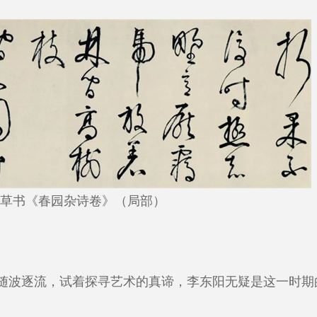
草书《春园杂诗卷》（局部）
随波逐流，试着探寻艺术的真谛，李东阳无疑是这一时期