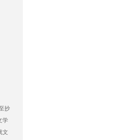
至抄
文学
就文