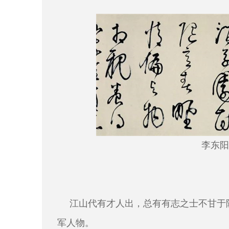
李东阳
江山代有才人出，总有有志之士不甘于
军人物。