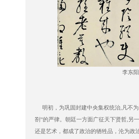
李
东阳
明初，为巩固封建中央集权统治,凡不为
劄”的严律。朝廷一方面广征天下贤哲,另
还是艺术，都成了政治的牺牲品，沦为政