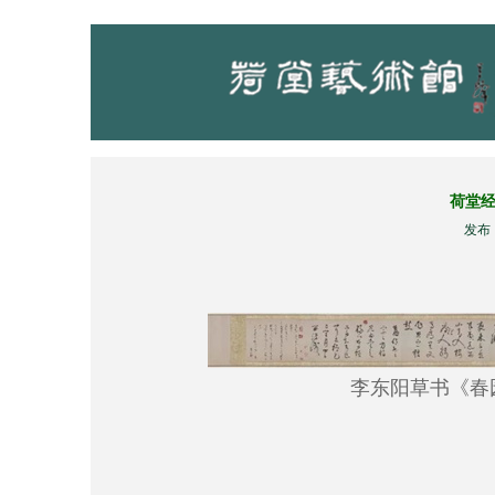
荷堂
发布：2
李东阳草书《春园杂