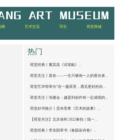
画廊
艺术交流
写生
荷堂商城
热门
荷堂经典丨董其昌《试笔帖》...
荷堂关注丨莫奈——一生只够画一人的逐光者...
荷堂艺术馆举办“在一盏茶里，遇见更好的自...
荷堂关注丨张建会：越是到创作有一定成绩的...
荷堂好书推介丨贡布里希《艺术的故事》...
【荷堂关注】北京保利 2022春拍｜陆一...
荷堂经典丨李东阳草书《春园杂诗卷》...