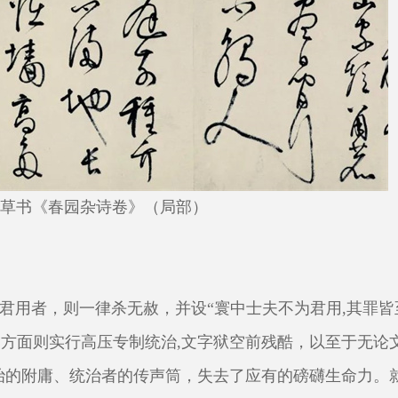
草书《春园杂诗卷》（局部）
君用者，则一律杀无赦，并设“寰中士夫不为君用,其罪皆
一方面则实行高压专制统治,文字狱空前残酷，以至于无论
治的附庸、统治者的传声筒，失去了应有的磅礴生命力。