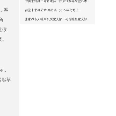
中国书协副主席张建会一行来张家界荷堂艺术...
，攀
荷堂丨书画艺术·半月谈（2022年七月上...
角
张家界市人社局机关党支部、荷花社区党支部...
道假
楼。
际，
赏起草