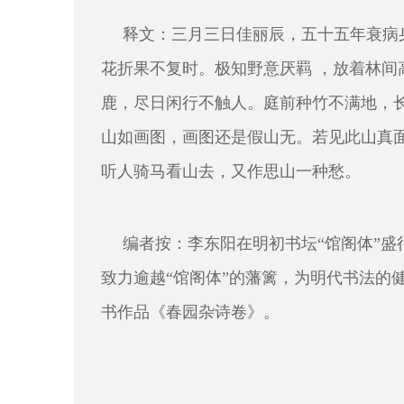
释文：三月三日佳丽辰，五十五年衰病
花折果不复时。极知野意厌羁 ，放着林
鹿，尽日闲行不触人。庭前种竹不满地，
山如画图，画图还是假山无。若见此山真
听人骑马看山去，又作思山一种愁。
编者按：李东阳在明初书坛“馆阁体”
致力逾越“馆阁体”的藩篱，为明代书法的
书作品《春园杂诗卷》。