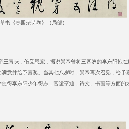
草书《春园杂诗卷》（局部）
帝王青睐，倍受恩宠，据说景帝曾将三四岁的李东阳抱在
为满意并给予嘉奖。当其七八岁时，景帝再次召见，给予
件使得李东阳少年得志，官运亨通，诗文、书画等方面的